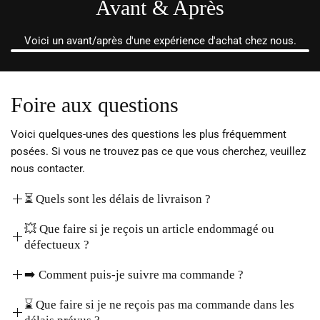
Avant & Après
Voici un avant/après d'une expérience d'achat chez nous.
Foire aux questions
Voici quelques-unes des questions les plus fréquemment
posées. Si vous ne trouvez pas ce que vous cherchez, veuillez
nous contacter.
⏳ Quels sont les délais de livraison ?
Les délais de livraison sont généralement de 7 à 10
💥 Que faire si je reçois un article endommagé ou
jours ouvrés.
Attention:
Il se peut que les délais se
défectueux ?
voient augmentés à causes de problèmes lié à la
Il faudra renvoyer le colis à l'adresse suivante : Rue de
➡️ Comment puis-je suivre ma commande ?
livraison (Grèves, situations météorologiques ou toutes
Hottleux, 112/2, 4950 Waimes, Belgique. Pour plus
autres intempéries). Dans ce cas, nous ne sommes
Un mail de confirmation d'expédition te seras envoyez
⌛ Que faire si je ne reçois pas ma commande dans les
d'informations, rends-toi sur notre
Politique de retour
.
malheureusement pas responsable. Il te faudra être
au moment où le colis sera expédié. Tu trouveras ton